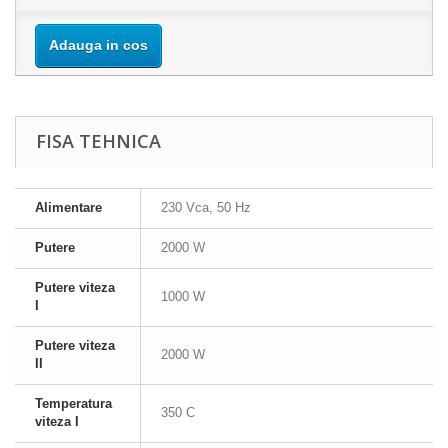
Adauga in cos
FISA TEHNICA
Alimentare
230 Vca, 50 Hz
Putere
2000 W
Putere viteza
1000 W
I
Putere viteza
2000 W
II
Temperatura
350 C
viteza I