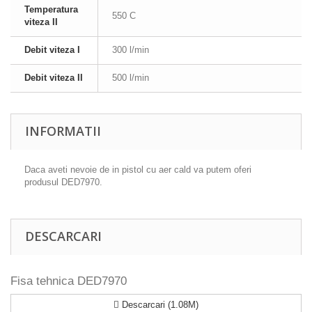
Temperatura
550 C
viteza II
Debit viteza I
300 l/min
Debit viteza II
500 l/min
INFORMATII
Daca aveti nevoie de in pistol cu aer cald va putem oferi
produsul DED7970.
DESCARCARI
Fisa tehnica DED7970
Descarcari (1.08M)