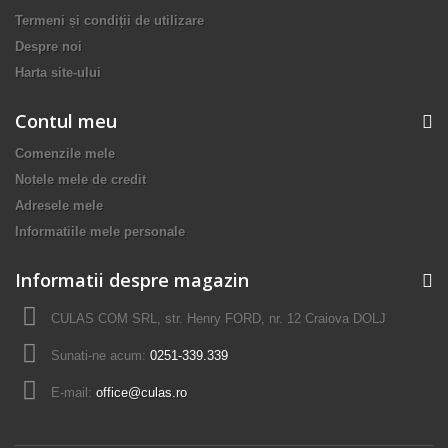
Termeni și condiții de utilizare
Despre noi
Harta site-ului
Contul meu
Comenzile mele
Notele mele de credit
Adresele mele
Informatiile mele personale
Informatii despre magazin
CULAS COM SRL, str. Henry FORD, nr. 12 Craiova DOLJ
Sunati-ne acum:
0251-339.339
E-mail:
office@culas.ro