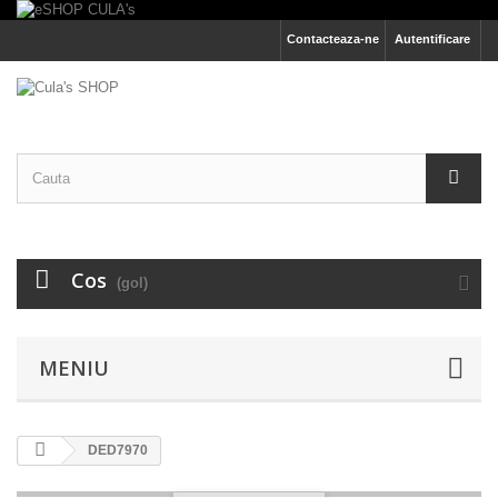
Contacteaza-ne
Autentificare
Cos
(gol)
MENIU
DED7970