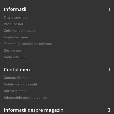
Informatii
Oferte speciale
Produse noi
Cele mai cumparate
Contacteaza-ne
Termeni și condiții de utilizare
Despre noi
Harta site-ului
Contul meu
Comenzile mele
Notele mele de credit
Adresele mele
Informatiile mele personale
Informatii despre magazin