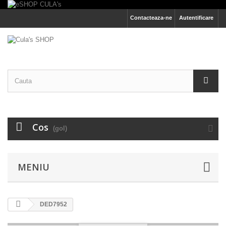
Contacteaza-ne
Autentificare
Cos
(gol)
MENIU
DED7952