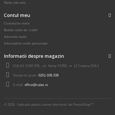
Harta site-ului
Contul meu
Comenzile mele
Notele mele de credit
Adresele mele
Informatiile mele personale
Informatii despre magazin
CULAS COM SRL, str. Henry FORD, nr. 12 Craiova DOLJ
Sunati-ne acum:
0251-339.339
E-mail:
office@culas.ro
© 2026 - Aplicatie pentru comert electronic de PrestaShop™