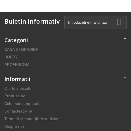
Buletin informativ
Categorii
CASA SI GRADINA
HOBBY
PROFESIONAL
Informatii
Oferte speciale
Produse noi
Cele mai cumparate
Contacteaza-ne
Termeni și condiții de utilizare
Despre noi